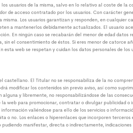
los usuarios de la misma, salvo en lo relativo al coste de la c
or de acceso contratado por los usuarios. Con carácter genera
 la misma. Los usuarios garantizan y responden, en cualquier ca
meten a mantenerlos debidamente actualizados. El usuario ac
pción. En ningún caso se recabarán del menor de edad datos re
a, sin el consentimiento de éstos. Si eres menor de catorce año
En esta web se respetan y cuidan los datos personales de los 
á el castellano. El Titular no se responsabiliza de la no compr
podrá modificar los contenidos sin previo aviso, así como supr
ión alguna y libremente, no responsabilizándose de las consec
e la web para promocionar, contratar o divulgar publicidad o 
 o información valiéndose para ello de los servicios o informaci
uita o no. Los enlaces o hiperenlaces que incorporen terceros 
udiendo manifestar, directa o indirectamente, indicaciones fa
.