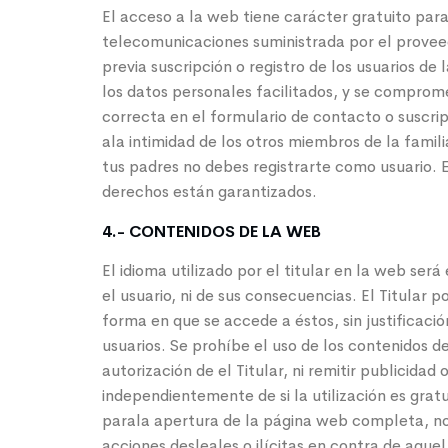
El acceso a la web tiene carácter gratuito para 
telecomunicaciones suministrada por el proveed
previa suscripción o registro de los usuarios de
los datos personales facilitados, y se compro
correcta en el formulario de contacto o suscri
ala intimidad de los otros miembros de la famili
tus padres no debes registrarte como usuario. 
derechos están garantizados.
4.- CONTENIDOS DE LA WEB
El idioma utilizado por el titular en la web ser
el usuario, ni de sus consecuencias. El Titular 
forma en que se accede a éstos, sin justificac
usuarios. Se prohíbe el uso de los contenidos d
autorización de el Titular, ni remitir publicidad
independientemente de si la utilización es grat
parala apertura de la página web completa, no p
acciones desleales o ilícitas en contra de aquel