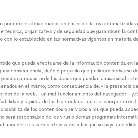
io podrán ser almacenados en bases de datos automatizadas o 
e técnica, organizativa y de seguridad que garanticen la confi
 con lo establecido en las normativas vigentes en materia d
tido que pueda efectuarse de la información contenida en la
inguna consecuencia, daño o perjuicio que pudieran derivarse
e puedan producir ni de los daños que puedan causarse al sist
enados en el mismo, como consecuencia de:- la presencia de u
ntenidos de la web.- un mal funcionamiento del navegador.- y/
fiabilidad y rapidez de los hiperenlaces que se incorporen en
sponsabiliza de los contenidos o servicios a los que pueda acce
no será responsable de los virus o demás programas informáti
s al acceder a su web u otras webs a las que se haya accedid